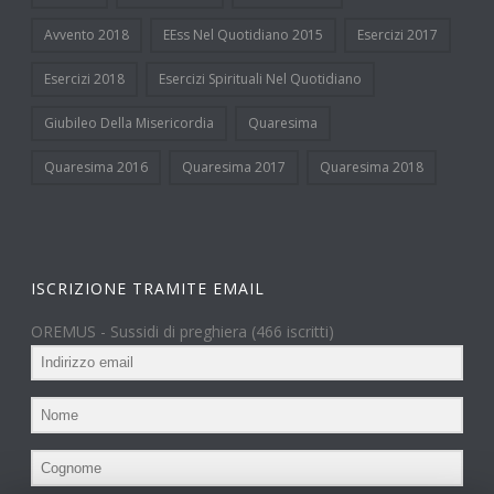
Avvento 2018
EEss Nel Quotidiano 2015
Esercizi 2017
Esercizi 2018
Esercizi Spirituali Nel Quotidiano
Giubileo Della Misericordia
Quaresima
Quaresima 2016
Quaresima 2017
Quaresima 2018
ISCRIZIONE TRAMITE EMAIL
OREMUS - Sussidi di preghiera (466 iscritti)