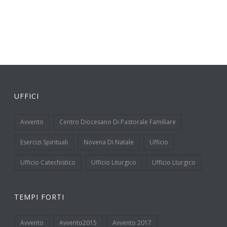
UFFICI
Avvento
Centro Diocesano Di Pastorale Familiare
Esercizi Spirituali
Novena Di Natale
Ufficio
Ufficio Catechistico
Ufficio Liturgico
Ufficio Lturgico
TEMPI FORTI
Avvento
Avvento2015
Avvento 2017