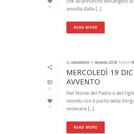
che all’annunzio dell’angelo l
0
avvolta dalla [...]
READ MORE
By
catechistico
In
Avvento 2018
Posted
19
MERCOLEDÌ 19 DIC
AVVENTO
0
Nel Nome del Padre e del Figli
mondo con il parto della Vergi
0
venerare [...]
READ MORE