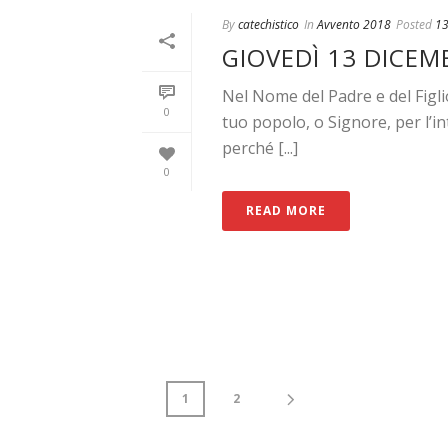
By
catechistico
In
Avvento 2018
Posted
13
GIOVEDÌ 13 DICEM
Nel Nome del Padre e del Figli
0
tuo popolo, o Signore, per l’i
perché [...]
0
READ MORE
1
2