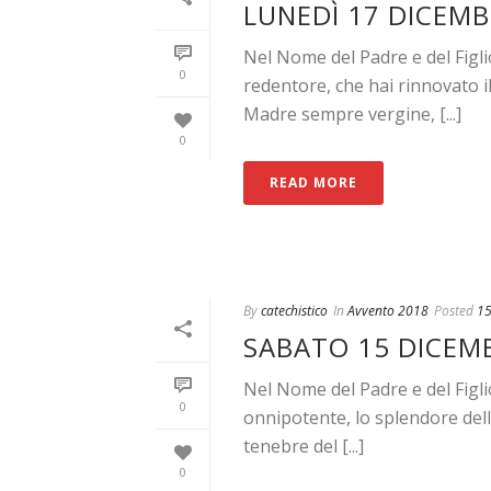
LUNEDÌ 17 DICEMB
Nel Nome del Padre e del Figl
0
redentore, che hai rinnovato 
Madre sempre vergine, [...]
0
READ MORE
By
catechistico
In
Avvento 2018
Posted
15
SABATO 15 DICEMB
Nel Nome del Padre e del Figl
0
onnipotente, lo splendore della
tenebre del [...]
0