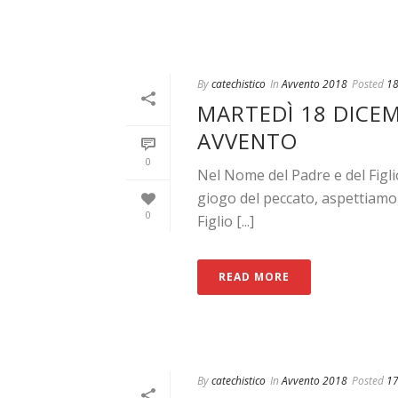
By
catechistico
In
Avvento 2018
Posted
18
MARTEDÌ 18 DICEMB
AVVENTO
0
Nel Nome del Padre e del Figl
giogo del peccato, aspettiamo,
0
Figlio [...]
READ MORE
By
catechistico
In
Avvento 2018
Posted
17