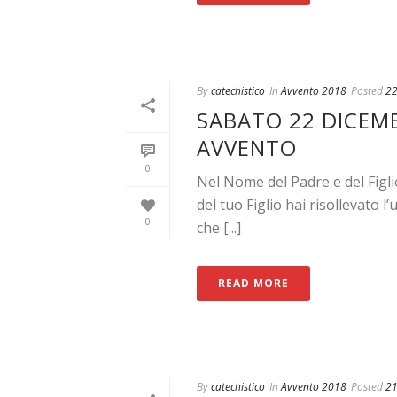
By
catechistico
In
Avvento 2018
Posted
22
SABATO 22 DICEMBR
AVVENTO
0
Nel Nome del Padre e del Figl
del tuo Figlio hai risollevato 
0
che [...]
READ MORE
By
catechistico
In
Avvento 2018
Posted
21