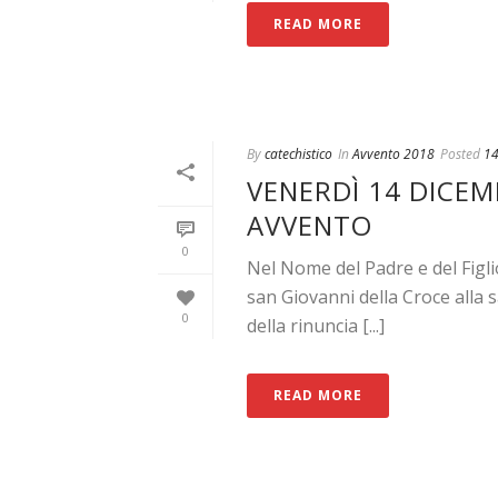
READ MORE
By
catechistico
In
Avvento 2018
Posted
14
VENERDÌ 14 DICEMB
AVVENTO
0
Nel Nome del Padre e del Figl
san Giovanni della Croce alla 
0
della rinuncia [...]
READ MORE