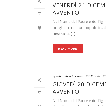
VENERDÌ 21 DICEMB
AVVENTO
0
Nel Nome del Padre e del Figli
preghiere del tuo popolo in att
0
umana: la [...]
READ MORE
By
catechistico
In
Avvento 2018
Posted
20
GIOVEDÌ 20 DICEMB
AVVENTO
0
Nel Nome del Padre e del Figl