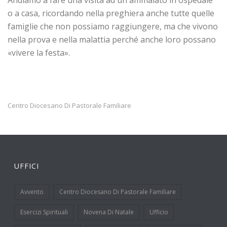
Andiamo a fare una visita ad un ammalato in ospedale
o a casa, ricordando nella preghiera anche tutte quelle
famiglie che non possiamo raggiungere, ma che vivono
nella prova e nella malattia perché anche loro possano
«vivere la festa».
Centro Diocesano Di Pastorale Familiare
UFFICI
Avvento
Centro Diocesano Di Pastorale Familiare
Esercizi Spirituali
Novena Di Natale
Ufficio