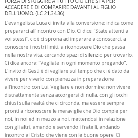
FORZA DI SFUGGIRE A TUTTO CIÒ CHE STA PER
ACCADERE E DI COMPARIRE DAVANTI AL FIGLIO
DELL’UOMO. (LC 21,34.36)
L’evangelista Luca ci invita alla conversione: indica come
prepararci all’incontro con Dio. Ci dice: “State attenti a
voi stessi”, cioè ci sprona ad imparare a conoscerci, a
conoscere i nostri limiti, a riconoscere Dio che passa
nella nostra vita, cercando spazi di silenzio per trovarlo.
Ci dice ancora: “Vegliate in ogni momento pregando”.
L’invito di Gesù è di vegliare sul tempo che ci è dato da
vivere per viverlo con pienezza in preparazione
all’incontro con Lui. Vegliare e non dormire: non vivere
distrattamente senza accorgersi di nulla, con gli occhi
chiusi sulla realtà che ci circonda, ma essere sempre
pronti a riconoscere le meraviglie che Dio compie per
noi, in noi ed in mezzo a noi, mettendosi in relazione
con gli altri, amando e servendo i fratelli, andando
incontro al Cristo che viene con le buone opere. Ci