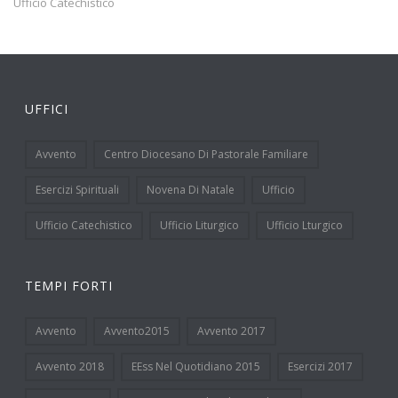
Ufficio Catechistico
UFFICI
Avvento
Centro Diocesano Di Pastorale Familiare
Esercizi Spirituali
Novena Di Natale
Ufficio
Ufficio Catechistico
Ufficio Liturgico
Ufficio Lturgico
TEMPI FORTI
Avvento
Avvento2015
Avvento 2017
Avvento 2018
EEss Nel Quotidiano 2015
Esercizi 2017