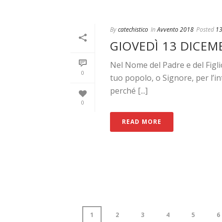
By
catechistico
In
Avvento 2018
Posted
13
GIOVEDÌ 13 DICEM
Nel Nome del Padre e del Figli
0
tuo popolo, o Signore, per l’i
perché [...]
0
READ MORE
1
2
3
4
5
6