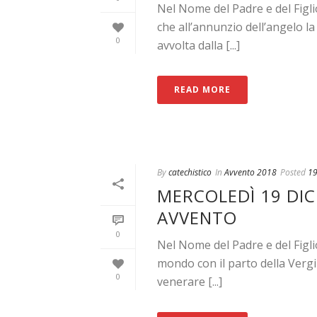
Nel Nome del Padre e del Figl
che all’annunzio dell’angelo l
0
avvolta dalla [...]
READ MORE
By
catechistico
In
Avvento 2018
Posted
19
MERCOLEDÌ 19 DIC
AVVENTO
0
Nel Nome del Padre e del Figli
mondo con il parto della Vergi
0
venerare [...]