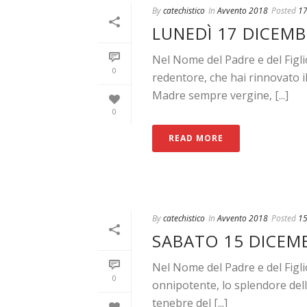
By
catechistico
In
Avvento 2018
Posted
17
LUNEDÌ 17 DICEMB
Nel Nome del Padre e del Figl
0
redentore, che hai rinnovato 
Madre sempre vergine, [...]
0
READ MORE
By
catechistico
In
Avvento 2018
Posted
15
SABATO 15 DICEMB
Nel Nome del Padre e del Figl
0
onnipotente, lo splendore della
tenebre del [...]