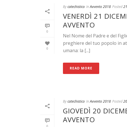
By
catechistico
In
Avvento 2018
Posted
21
VENERDÌ 21 DICEMB
AVVENTO
0
Nel Nome del Padre e del Figli
preghiere del tuo popolo in att
0
umana: la [...]
READ MORE
By
catechistico
In
Avvento 2018
Posted
20
GIOVEDÌ 20 DICEMB
AVVENTO
0