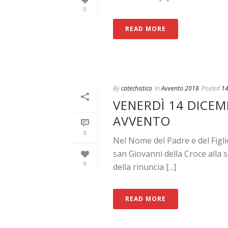
0
READ MORE
By
catechistico
In
Avvento 2018
Posted
14
VENERDÌ 14 DICEMB
AVVENTO
0
Nel Nome del Padre e del Figl
san Giovanni della Croce alla 
0
della rinuncia [...]
READ MORE