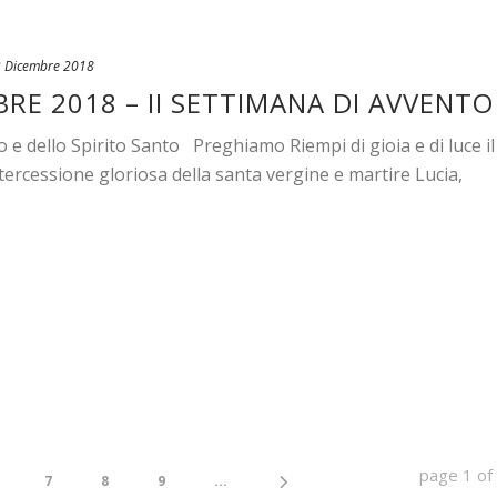
 Dicembre 2018
BRE 2018 – II SETTIMANA DI AVVENTO
o e dello Spirito Santo Preghiamo Riempi di gioia e di luce il
ntercessione gloriosa della santa vergine e martire Lucia,
page
1
o
7
8
9
...