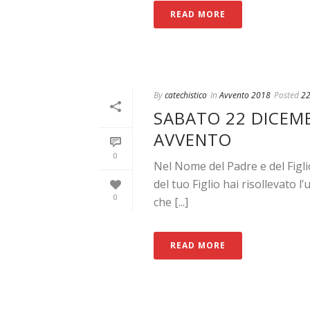
READ MORE
By
catechistico
In
Avvento 2018
Posted
22
SABATO 22 DICEMBR
AVVENTO
0
Nel Nome del Padre e del Figl
del tuo Figlio hai risollevato 
0
che [...]
READ MORE