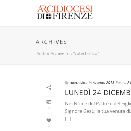
ARCHIVES
Author Archive for: "catechistico"
By
catechistico
In
Avvento 2018
Posted
24
LUNEDÌ 24 DICEMB
Nel Nome del Padre e del Figli
0
Signore Gesù; la tua venuta d
[...]
0