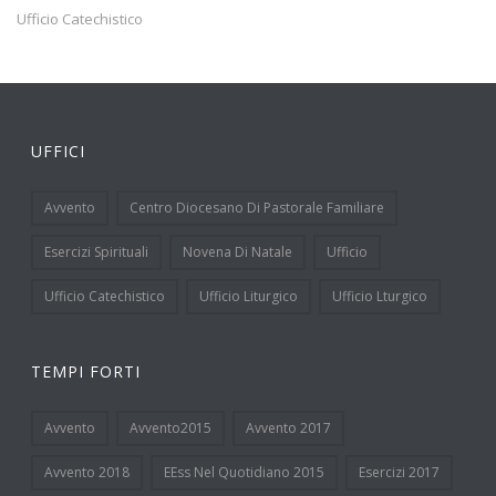
Ufficio Catechistico
UFFICI
Avvento
Centro Diocesano Di Pastorale Familiare
Esercizi Spirituali
Novena Di Natale
Ufficio
Ufficio Catechistico
Ufficio Liturgico
Ufficio Lturgico
TEMPI FORTI
Avvento
Avvento2015
Avvento 2017
Avvento 2018
EEss Nel Quotidiano 2015
Esercizi 2017