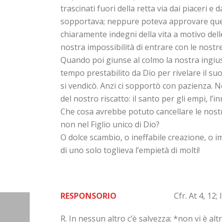
trascinati fuori della retta via dai piaceri e
sopportava; neppure poteva approvare quel t
chiaramente indegni della vita a motivo del
nostra impossibilità di entrare con le nost
Quando poi giunse al colmo la nostra ingiust
tempo prestabilito da Dio per rivelare il su
si vendicò. Anzi ci sopportò con pazienza. N
del nostro riscatto: il santo per gli empi, l’in
Che cosa avrebbe potuto cancellare le nostre
non nel Figlio unico di Dio?
O dolce scambio, o ineffabile creazione, o im
di uno solo toglieva l’empietà di molti!
RESPONSORIO
Cfr. At 4, 12; Is 
R. In nessun altro c’è salvezza; *non vi è al