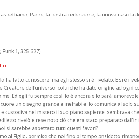
aspettiamo, Padre, la nostra redenzione; la nuova nascita del 
 6; Funk 1, 325-327)
lio
 ha fatto conoscere, ma egli stesso si è rivelato. E si è rivel
 e Creatore dell’universo, colui che ha dato origine ad ogni 
e. Ed egli fu sempre così, lo è ancora e lo sarà: amorevole, 
cuore un disegno grande e ineffabile, lo comunica al solo suo
 e custodiva nel mistero il suo piano sapiente, sembrava che
letto rivelò e rese noto ciò che era stato preparato dall’inizi
 noi si sarebbe aspettato tutti questi favori?
e al Figlio, permise che noi fino al tempo anzidetto rimaness