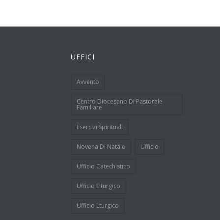
UFFICI
Avvento
Centro Diocesano Di Pastorale
Familiare
Esercizi Spirituali
Novena Di Natale
Ufficio
Ufficio Catechistico
Ufficio Liturgico
Ufficio Lturgico