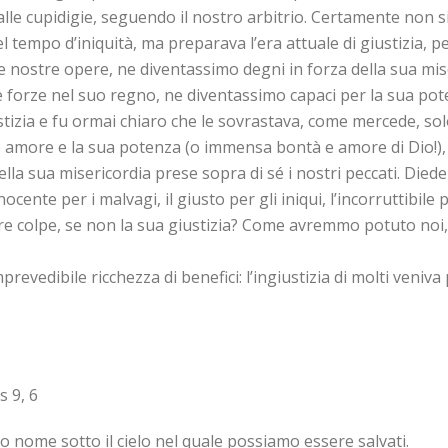
 dalle cupidigie, seguendo il nostro arbitrio. Certamente non s
empo d’iniquità, ma preparava l’era attuale di giustizia, p
le nostre opere, ne diventassimo degni in forza della sua mi
re forze nel suo regno, ne diventassimo capaci per la sua pot
izia e fu ormai chiaro che le sovrastava, come mercede, solo 
o amore e la sua potenza (o immensa bontà e amore di Dio!), e
ella sua misericordia prese sopra di sé i nostri peccati. Di
nocente per i malvagi, il giusto per gli iniqui, l’incorruttibile p
 colpe, se non la sua giustizia? Come avremmo potuto noi, tr
prevedibile ricchezza di benefici: l’ingiustizia di molti veniv
9, 6
tro nome sotto il cielo nel quale possiamo essere salvati.