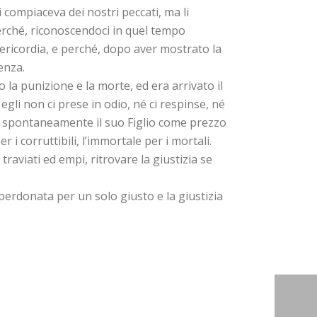
i compiaceva dei nostri peccati, ma li
erché, riconoscendoci in quel tempo
sericordia, e perché, dopo aver mostrato la
enza.
la punizione e la morte, ed era arrivato il
gli non ci prese in odio, né ci respinse, né
ede spontaneamente il suo Figlio come prezzo
er i corruttibili, l’immortale per i mortali.
aviati ed empi, ritrovare la giustizia se
a perdonata per un solo giusto e la giustizia