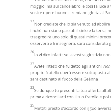
moggio, ma sul candelabro, e così fa luce a t
vostre opere buone e rendano gloria al Padre
17
Non crediate che io sia venuto ad abolir
finché non siano passati il cielo e la terra,
trasgredirà uno solo di questi minimi precett
osserverà e li insegnerà, sarà considerato g
20
Io vi dico infatti: se la vostra giustizia no
21
Avete inteso che fu detto agli antichi:
Non 
proprio fratello dovrà essere sottoposto al gi
sarà destinato al fuoco della Geènna.
23
Se dunque tu presenti la tua offerta all’alt
prima a riconciliarti con il tuo fratello e poi 
25
Mettiti presto d’accordo con il tuo avversa