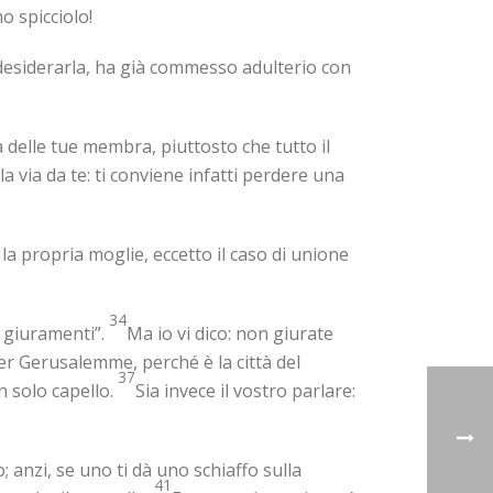
mo spicciolo!
desiderarla, ha già commesso adulterio con
na delle tue membra, piuttosto che tutto il
la via da te: ti conviene infatti perdere una
 la propria moglie, eccetto il caso di unione
34
i giuramenti”.
Ma io vi dico: non giurate
per Gerusalemme, perché è la città del
37
n solo capello.
Sia invece il vostro parlare:
; anzi, se uno ti dà uno schiaffo sulla
41