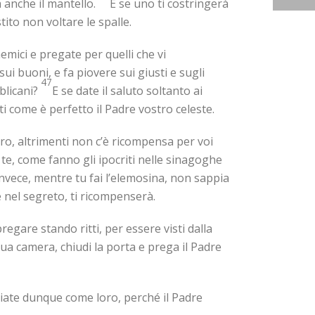
ia anche il mantello.
E se uno ti costringerà
stito non voltare le spalle.
nemici e pregate per quelli che vi
e sui buoni, e fa piovere sui giusti e sugli
47
blicani?
E se date il saluto soltanto ai
ti come è perfetto il Padre vostro celeste.
oro, altrimenti non c’è ricompensa per voi
e, come fanno gli ipocriti nelle sinagoghe
nvece, mentre tu fai l’elemosina, non sappia
e nel segreto, ti ricompenserà.
regare stando ritti, per essere visti dalla
ua camera, chiudi la porta e prega il Padre
iate dunque come loro, perché il Padre