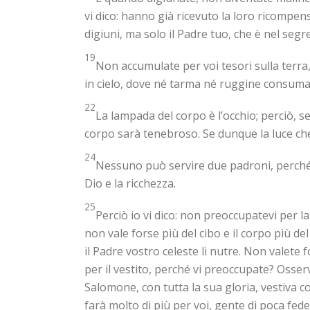
vi dico: hanno già ricevuto la loro ricompen
digiuni, ma solo il Padre tuo, che è nel segr
19
Non accumulate per voi tesori sulla terr
in cielo, dove né tarma né ruggine consum
22
La lampada del corpo è l’occhio; perciò, se
corpo sarà tenebroso. Se dunque la luce che
24
Nessuno può servire due padroni, perché o
Dio e la ricchezza.
25
Perciò io vi dico: non preoccupatevi per la
non vale forse più del cibo e il corpo più de
il Padre vostro celeste li nutre. Non valete 
per il vestito, perché vi preoccupate? Osser
Salomone, con tutta la sua gloria, vestiva c
farà molto di più per voi, gente di poca fed