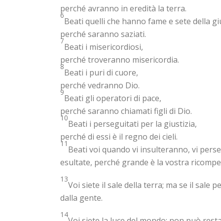
perché avranno in eredità la terra.
6
Beati quelli che hanno fame e sete della giu
perché saranno saziati.
7
Beati i misericordiosi,
perché troveranno misericordia.
8
Beati i puri di cuore,
perché vedranno Dio.
9
Beati gli operatori di pace,
perché saranno chiamati figli di Dio.
10
Beati i perseguitati per la giustizia,
perché di essi è il regno dei cieli.
11
Beati voi quando vi insulteranno, vi pers
esultate, perché grande è la vostra ricompens
13
Voi siete il sale della terra; ma se il sale
dalla gente.
14
Voi siete la luce del mondo; non può res