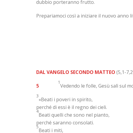
dubbio porteranno frutto.
Prepariamoci così a iniziare il nuovo anno l
DAL VANGELO SECONDO MATTEO
(5,1-7,2
1
5
Vedendo le folle, Gesù salì sul mo
3
«Beati i poveri in spirito,
perché di essi è il regno dei cieli.
4
Beati quelli che sono nel pianto,
perché saranno consolati.
5
Beati i miti,