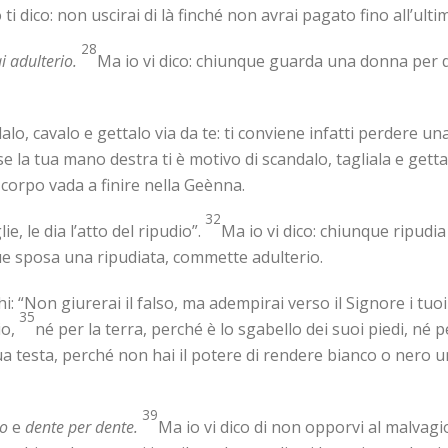
o ti dico: non uscirai di là finché non avrai pagato fino all’ulti
28
 adulterio.
Ma io vi dico: chiunque guarda una donna per 
dalo, cavalo e gettalo via da te: ti conviene infatti perdere u
se la tua mano destra ti è motivo di scandalo, tagliala e getta
 corpo vada a finire nella Geènna.
32
e, le dia l’atto del ripudio”.
Ma io vi dico: chiunque ripudia
nque sposa una ripudiata, commette adulterio.
i: “Non giurerai il falso, ma adempirai verso il Signore i tuo
35
io,
né per la terra, perché è lo sgabello dei suoi piedi, né 
 testa, perché non hai il potere di rendere bianco o nero u
39
io
e
dente per dente.
Ma io vi dico di non opporvi al malvagio