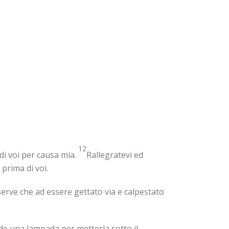
12
di voi per causa mia.
Rallegratevi ed
prima di voi.
o serve che ad essere gettato via e calpestato
de una lampada per metterla sotto il