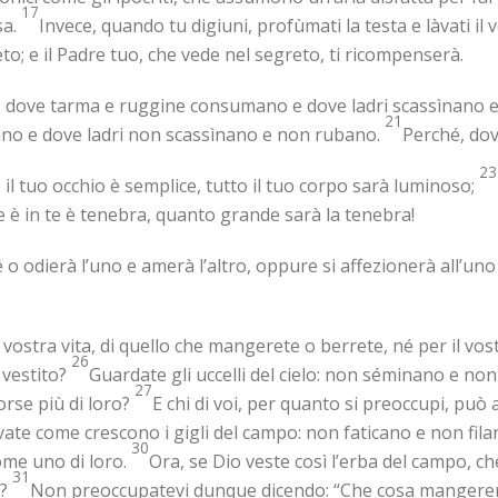
17
sa.
Invece, quando tu digiuni, profùmati la testa e làvati il 
eto; e il Padre tuo, che vede nel segreto, ti ricompenserà.
a, dove tarma e ruggine consumano e dove ladri scassìnano 
21
ano e dove ladri non scassìnano e non rubano.
Perché, dov’
23
 il tuo occhio è semplice, tutto il tuo corpo sarà luminoso;
 è in te è tenebra, quanto grande sarà la tenebra!
 odierà l’uno e amerà l’altro, oppure si affezionerà all’uno 
 vostra vita, di quello che mangerete o berrete, né per il vost
26
l vestito?
Guardate gli uccelli del cielo: non séminano e n
27
forse più di loro?
E chi di voi, per quanto si preoccupi, può
vate come crescono i gigli del campo: non faticano e non fila
30
ome uno di loro.
Ora, se Dio veste così l’erba del campo, ch
31
e?
Non preoccupatevi dunque dicendo: “Che cosa mangere