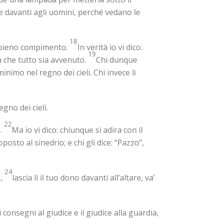
ce davanti agli uomini, perché vedano le
18
e pieno compimento.
In verità io vi dico:
19
za che tutto sia avvenuto.
Chi dunque
inimo nel regno dei cieli. Chi invece li
egno dei cieli.
22
o.
Ma io vi dico: chiunque si adira con il
posto al sinedrio; e chi gli dice: “Pazzo”,
24
e,
lascia lì il tuo dono davanti all’altare, va’
consegni al giudice e il giudice alla guardia,