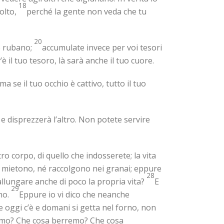
18
volto,
perché la gente non veda che tu
20
e rubano;
accumulate invece per voi tesori
è il tuo tesoro, là sarà anche il tuo cuore.
ma se il tuo occhio è cattivo, tutto il tuo
e disprezzerà l’altro. Non potete servire
ro corpo, di quello che indosserete; la vita
on mietono, né raccolgono nei granai; eppure
28
 allungare anche di poco la propria vita?
E
29
no.
Eppure io vi dico che neanche
e oggi c’è e domani si getta nel forno, non
mo? Che cosa berremo? Che cosa