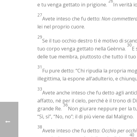
26
e tu venga gettato in prigione.
In verità i
27
Avete inteso che fu detto:
Non commetterai
lei nel proprio cuore.
29
Se il tuo occhio destro ti è motivo di scan
30
tuo corpo venga gettato nella Geènna.
E 
delle tue membra, piuttosto che tutto il tuo
31
Fu pure detto: “Chi ripudia la propria mogli
illegittima, la espone all’adulterio, e chiu
33
Avete anche inteso che fu detto agli antich
affatto, né per il cielo, perché è il trono di D
36
grande Re.
Non giurare neppure per la tua
“Sì, sì”, “No, no”; il di più viene dal Maligno.
38
Avete inteso che fu detto:
Occhio per occh
40