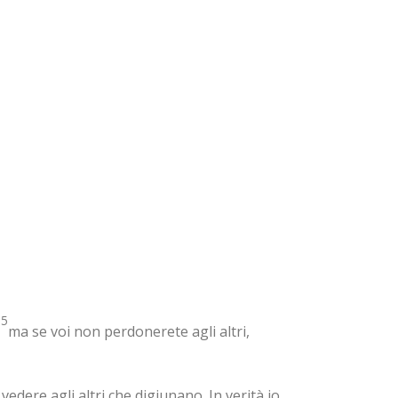
15
ma se voi non perdonerete agli altri,
edere agli altri che digiunano. In verità io