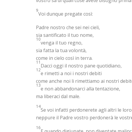
vostro sa di quali cose avete bisogno prima 
9
Voi dunque pregate così:
Padre nostro che sei nei cieli,
sia santificato il tuo nome,
10
venga il tuo regno,
sia fatta la tua volontà,
come in cielo così in terra.
11
Dacci oggi il nostro pane quotidiano,
12
e rimetti a noi i nostri debiti
come anche noi li rimettiamo ai nostri debit
13
e non abbandonarci alla tentazione,
ma liberaci dal male.
14
Se voi infatti perdonerete agli altri le lor
neppure il Padre vostro perdonerà le vostre
16
E quando digiunate, non diventate malincon