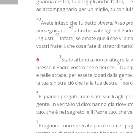
guancia destra, tu pórgigli anche l’altra,
e
ad accompagnarlo per un miglio, tu con lui
43
Avete inteso che fu detto:
Amerai il tuo p
45
perseguitano,
affinché siate figli del Padr
46
ingiusti.
Infatti, se amate quelli che vi 
vostri fratelli, che cosa fate di straordina
1
6
State attenti a non praticare la 
2
presso il Padre vostro che è nei cieli.
Dunqu
e nelle strade, per essere lodati dalla gente.
4
la tua sinistra ciò che fa la tua destra,
perc
5
E quando pregate, non siate simili agli ipoc
gente. In verità io vi dico: hanno già ricevu
tuo, che è nel segreto; e il Padre tuo, che v
7
Pregando, non sprecate parole come i pagan