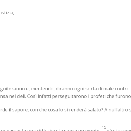
stizia,
eguiteranno e, mentendo, diranno ogni sorta di male contro 
a nei cieli. Così infatti perseguitarono i profeti che furono 
 perde il sapore, con che cosa lo si renderà salato? A null’altr
15
tare nascosta una città che sta sopra un monte,
né si accen