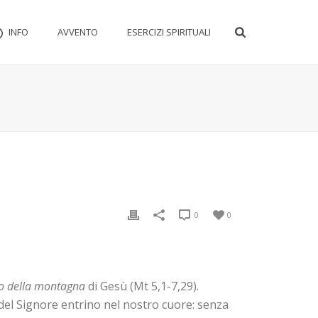
INFO
AVVENTO
ESERCIZI SPIRITUALI
0
0
so della montagna
di Gesù (Mt 5,1-7,29).
del Signore entrino nel nostro cuore: senza