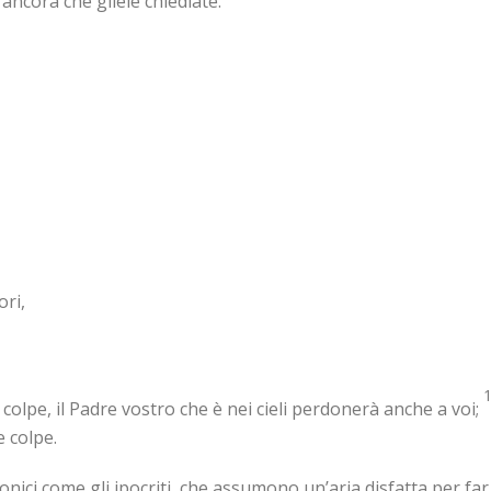
ancora che gliele chiediate.
ori,
o colpe, il Padre vostro che è nei cieli perdonerà anche a voi;
 colpe.
ici come gli ipocriti, che assumono un’aria disfatta per far v