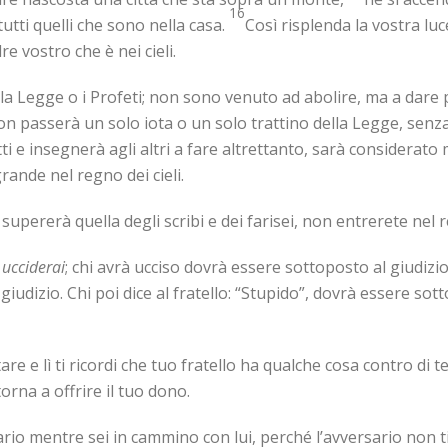
16
utti quelli che sono nella casa.
Così risplenda la vostra lu
 vostro che è nei cieli.
e la Legge o i Profeti; non sono venuto ad abolire, ma a dar
 non passerà un solo iota o un solo trattino della Legge, sen
i e insegnerà agli altri a fare altrettanto, sarà considerato m
rande nel regno dei cieli.
n supererà quella degli scribi e dei farisei, non entrerete nel r
ucciderai
; chi avrà ucciso dovrà essere sottoposto al giudizi
udizio. Chi poi dice al fratello: “Stupido”, dovrà essere sotto
are e lì ti ricordi che tuo fratello ha qualche cosa contro di t
torna a offrire il tuo dono.
rio mentre sei in cammino con lui, perché l’avversario non ti 