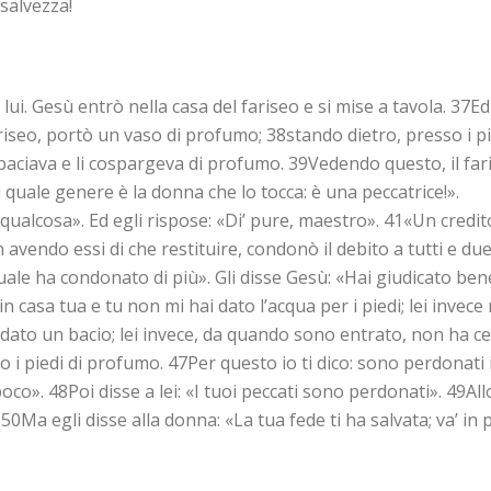
 salvezza!
lui. Gesù entrò nella casa del fariseo e si mise a tavola. 37E
ariseo, portò un vaso di profumo; 38stando dietro, presso i pi
li baciava e li cospargeva di profumo. 39Vedendo questo, il fari
 quale genere è la donna che lo tocca: è una peccatrice!».
i qualcosa». Ed egli rispose: «Di’ pure, maestro». 41«Un credi
avendo essi di che restituire, condonò il debito a tutti e due
ale ha condonato di più». Gli disse Gesù: «Hai giudicato bene
asa tua e tu non mi hai dato l’acqua per i piedi; lei invece m
i dato un bacio; lei invece, da quando sono entrato, non ha ce
so i piedi di profumo. 47Per questo io ti dico: sono perdonati
oco». 48Poi disse a lei: «I tuoi peccati sono perdonati». 49Al
0Ma egli disse alla donna: «La tua fede ti ha salvata; va’ in p