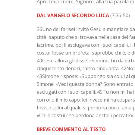
Apri il mio cuore, Signore, alla tua parola di
DAL VANGELO SECONDO LUCA
(7,36-50)
36Uno dei farisei invitò Gesù a mangiare da 
città, saputo che si trovava nella casa del f
lacrime, poi li asciugava con i suoi capelli, 
costui fosse un profeta, saprebbe chi è, e di
40Gesù allora gli disse: «Simone, ho da dirt
cinquecento denari, l’altro cinquanta. 42Non 
43Simone rispose: «Suppongo sia colui al qu
Simone: «Vedi questa donna? Sono entrato in c
asciugati con i suoi capelli. 45Tu non mi ha
con olio il mio capo; lei invece mi ha cospar
Invece colui al quale si perdona poco, ama p
«Chi è costui che perdona anche i peccati?». 5
BREVE COMMENTO AL TESTO