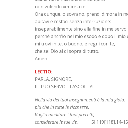
non volendo venire a te.
Ora dunque, o sovrano, prendi dimora in m
àbitavi e restaci senza interruzione:
inseparabilmente sino alla fine in me servo
perché anch’io nel mio esodo e dopo il mio
mi trovi in te, o buono, e regni con te,
che sei Dio al di sopra di tutto.
Amen
LECTIO
:
PARLA, SIGNORE,
IL TUO SERVO TI ASCOLTA!
Nella via dei tuoi insegnamenti è la mia gioia,
più che in tutte le ricchezze.
Voglio meditare i tuoi precetti,
considerare le tue vie
. Sl 119[118],14-15