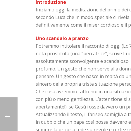
Introduzione
Iniziamo oggi la meditazione del primo dei 
secondo Luca che in modo speciale ci rivela i
definitivamente come il misericordioso e il pi
Uno scandalo a pranzo
Potremmo intitolare il racconto di oggi (Lc 
nota prostituta (una “peccatrice”, scrive Lu
assolutamente sconvolgente e scandaloso: si m
profumo. Un gesto che non serve alla donna
pensare. Un gesto che nasce in realtà da un
sincero della propria triste situazione pers
Che cosa avremmo fatto noi in una situazi
con più o meno gentilezza. L’attenzione si sp
apertamente!): se Gesù fosse davvero un pr
Attualizzando il testo, il fariseo somiglia a 
in dubbio che un papa così possa davvero es
sempre la propria fede su regole e certezze