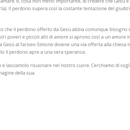
amare; e, cosa non meno importante, di credere che Gesù è ca
la). Il perdono supera così la costante tentazione del giudiz
fatto che il perdono offerto da Gesù abbia comunque bisogno d
ri poveri e piccoli atti di amore si aprono così a un amore in
a Gesù al fariseo Simone diviene una via offerta alla chiesa in
lo il perdono apre a una vera speranza.
o e lasciamolo risuonare nel nostro cuore. Cerchiamo di cogl
magine della sua.