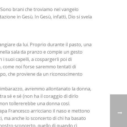
i. Sono brani che troviamo nel vangelo
azione in Gesù. In Gesù, infatti, Dio si svela
ngiare da lui. Proprio durante il pasto, una
a nella sala da pranzo e compie un gesto
 suoi capelli, a cospargerli poi di
, come noi forse saremmo tentati di
empo, che proviene da un riconoscimento
i imbarazzo, avremmo allontanato la donna,
ra sé e sé (non ha il coraggio di dirlo
non tollererebbe una donna così.
i papa Francesco arricciano il naso e mettono
i, ma anche lo sconcerto di chi ha basato
nostro sconcerto, quello di quando ci