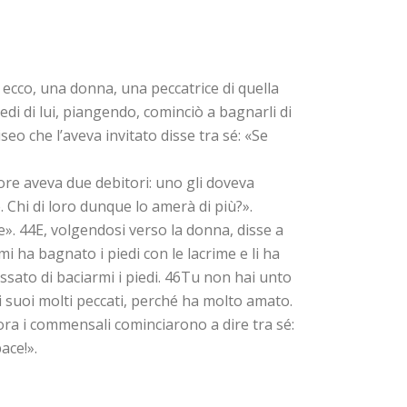
d ecco, una donna, una peccatrice di quella
edi di lui, piangendo, cominciò a bagnarli di
seo che l’aveva invitato disse tra sé: «Se
tore aveva due debitori: uno gli doveva
. Chi di loro dunque lo amerà di più?».
». 44E, volgendosi verso la donna, disse a
i ha bagnato i piedi con le lacrime e li ha
ssato di baciarmi i piedi. 46Tu non hai unto
 i suoi molti peccati, perché ha molto amato.
lora i commensali cominciarono a dire tra sé:
ace!».