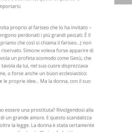
mportarsi.
lta proprio al fariseo che lo ha invitato –
vengono perdonati i più grandi peccati. È il
opriamo che così si chiama il fariseo…) non
a riservato. Simone voleva forse apparire di
 tavola un profeta scomodo come Gesù, che
 tavola da lui, nel suo cuore disprezzava
e, o forse anche un buon ecclesiastico:
le proprie idee… Ma la donna, con il suo
o essere una prostituta? Rivolgendosi alla
ce di un grande amore. E questo scandalizza
 oltre la legge. La donna è stata certamente