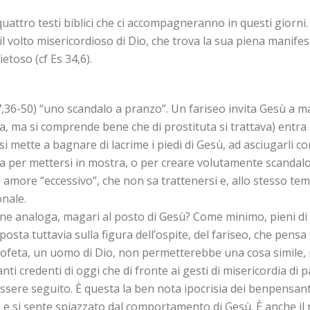
quattro testi biblici che ci accompagneranno in questi giorn
l volto misericordioso di Dio, che trova la sua piena manifest
etoso (cf Es 34,6).
7,36-50) “uno scandalo a pranzo”. Un fariseo invita Gesù a ma
ca, ma si comprende bene che di prostituta si trattava) entr
ette a bagnare di lacrime i piedi di Gesù, ad asciugarli con i
 per mettersi in mostra, o per creare volutamente scandalo
 amore “eccessivo”, che non sa trattenersi e, allo stesso t
onale.
one analoga, magari al posto di Gesù? Come minimo, pieni d
osta tuttavia sulla figura dell’ospite, del fariseo, che pensa t
ofeta, un uomo di Dio, non permetterebbe una cosa simile, 
tanti credenti di oggi che di fronte ai gesti di misericordia d
sere seguito. È questa la ben nota ipocrisia dei benpensant
 e si sente spiazzato dal comportamento di Gesù. È anche il 