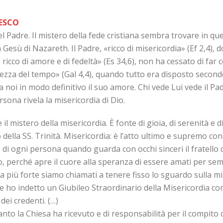
ESCO
del Padre. Il mistero della fede cristiana sembra trovare in qu
in Gesù di Nazareth. Il Padre, «ricco di misericordia» (Ef 2,4
e ricco di amore e di fedeltà» (Es 34,6), non ha cessato di far
enezza del tempo» (Gal 4,4), quando tutto era disposto second
a noi in modo definitivo il suo amore. Chi vede Lui vede il Pa
rsona rivela la misericordia di Dio.
mistero della misericordia. È fonte di gioia, di serenità e di
o della SS. Trinità. Misericordia: è l’atto ultimo e supremo con
di ogni persona quando guarda con occhi sinceri il fratello 
mo, perché apre il cuore alla speranza di essere amati per se
 più forte siamo chiamati a tenere fisso lo sguardo sulla mi
che ho indetto un Giubileo Straordinario della Misericordia 
dei credenti. (…)
nto la Chiesa ha ricevuto e di responsabilità per il compito 