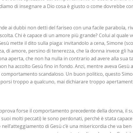
tendiamo di insegnare a Dio cosa è giusto o come dovrebbe co
e ai dubbi non detti del fariseo con una facile parabola, rivo
l’ascolta. Chi è capace di un amore più grande? Colui al quale 
sù mette il dito sulla piaga: invitandolo a cena, Simone (sc
a, di amore, persino di tenerezza, che la donna invece gli h
ona aperta, che non ha nulla in contrario ad avere alla sua
non ha accolto Gesù fino in fondo. Anzi, mentre aveva Gesù a
uo comportamento scandaloso. Un buon politico, questo Simon
orsi troppo a qualcuno, mai dichiarare troppo apertamente 
prova forse il comportamento precedente della donna, il su
, i suoi molti peccati) le sono perdonati, perché è stata capa
che nell’atteggiamento di Gesù c’è una misericordia che va ben