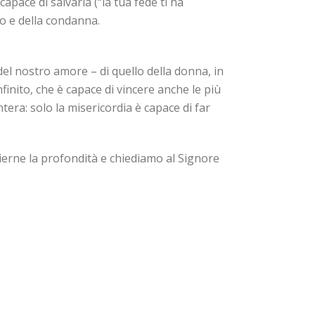
pace di salvarla (“la tua fede ti ha
io e della condanna.
el nostro amore – di quello della donna, in
finito, che è capace di vincere anche le più
tera: solo la misericordia è capace di far
ierne la profondità e chiediamo al Signore