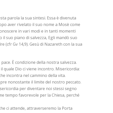
esta parola la sua sintesi. Essa è divenuta
), dopo aver rivelato il suo nome a Mosè come
 conoscere in vari modi e in tanti momenti
o il suo piano di salvezza, Egli mandò suo
dre (cfr Gv 14,9). Gesù di Nazareth con la sua
 pace. È condizione della nostra salvezza.
 il quale Dio ci viene incontro. Misericordia:
che incontra nel cammino della vita.
mpre nonostante il limite del nostro peccato.
sericordia per diventare noi stessi segno
come tempo favorevole per la Chiesa, perché
che ci attende, attraverseremo la Porta