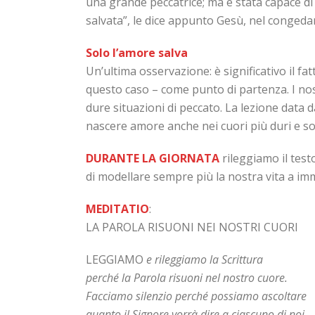
una grande peccatrice; ma è stata capace di 
salvata”, le dice appunto Gesù, nel congedar
Solo l’amore salva
Un’ultima osservazione: è significativo il 
questo caso – come punto di partenza. I nost
dure situazioni di peccato. La lezione data d
nascere amore anche nei cuori più duri e so
DURANTE LA GIORNATA
rileggiamo il test
di modellare sempre più la nostra vita a im
MEDITATIO
:
LA PAROLA RISUONI NEI NOSTRI CUORI
LEGGIAMO
e rileggiamo la Scrittura
perché la Parola risuoni nel nostro cuore.
Facciamo silenzio perché possiamo ascoltare
quanto il Signore vorrà dire a ciascuno di noi.