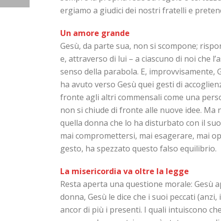
ergiamo a giudici dei nostri fratelli e pre
Un amore grande
Gesù, da parte sua, non si scompone; rispond
e, attraverso di lui – a ciascuno di noi che 
senso della parabola. E, improvvisamente, Ge
ha avuto verso Gesù quei gesti di accoglienz
fronte agli altri commensali come una pers
non si chiude di fronte alle nuove idee. Ma 
quella donna che lo ha disturbato con il s
mai compromettersi, mai esagerare, mai opp
gesto, ha spezzato questo falso equilibrio.
La misericordia va oltre la legge
Resta aperta una questione morale: Gesù ap
donna, Gesù le dice che i suoi peccati (anzi
ancor di più i presenti. I quali intuiscono 