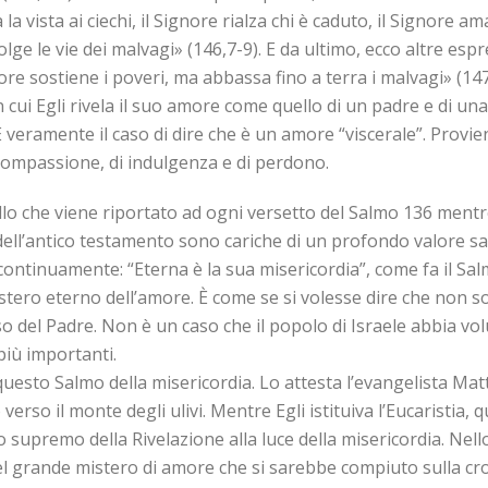
la vista ai ciechi, il Signore rialza chi è caduto, il Signore am
ge le vie dei malvagi» (146,7-9). E da ultimo, ecco altre espre
ignore sostiene i poveri, ma abbassa fino a terra i malvagi» (1
n cui Egli rivela il suo amore come quello di un padre e di 
. È veramente il caso di dire che è un amore “viscerale”. Prov
 compassione, di indulgenza e di perdono.
ello che viene riportato ad ogni versetto del Salmo 136 mentre 
 dell’antico testamento sono cariche di un profondo valore sal
 continuamente: “Eterna è la sua misericordia”, come fa il Sal
stero eterno dell’amore. È come se si volesse dire che non sol
del Padre. Non è un caso che il popolo di Israele abbia volu
più importanti.
uesto Salmo della misericordia. Lo attesta l’evangelista Ma
 verso il monte degli ulivi. Mentre Egli istituiva l’Eucaristia
upremo della Rivelazione alla luce della misericordia. Nello
del grande mistero di amore che si sarebbe compiuto sulla c