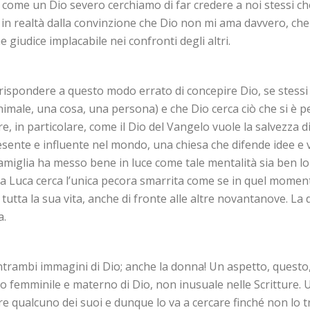
come un Dio severo cerchiamo di far credere a noi stessi che
in realtà dalla convinzione che Dio non mi ama davvero, che
giudice implacabile nei confronti degli altri.
spondere a questo modo errato di concepire Dio, se stessi e q
imale, una cosa, una persona) e che Dio cerca ciò che si è 
e, in particolare, come il Dio del Vangelo vuole la salvezza 
sente e influente nel mondo, una chiesa che difende idee e v
famiglia ha messo bene in luce come tale mentalità sia ben l
 da Luca cerca l’unica pecora smarrita come se in quel momen
e tutta la sua vita, anche di fronte alle altre novantanove. 
a.
ntrambi immagini di Dio; anche la donna! Un aspetto, questo, 
to femminile e materno di Dio, non inusuale nelle Scritture. 
e qualcuno dei suoi e dunque lo va a cercare finché non lo t