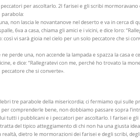
i peccatori per ascoltarlo. 2I farisei e gli scribi mormoravano
a parabola:
una, non lascia le novantanove nel deserto e va in cerca di 
 spalle, 6va a casa, chiama gli amici e i vicini, e dice loro: “R
co: così vi sarà gioia nel cielo per un solo peccatore che si co
 ne perde una, non accende la lampada e spazza la casa e ce
cine, e dice: “Rallegratevi con me, perché ho trovato la monet
o peccatore che si converte».
celebri tre parabole della misericordia; ci fermiamo qui sulle 
 per comprenderle bene, non dobbiamo passare sopra l’intro
 lui tutti i pubblicani e i peccatori per ascoltarlo. I farisei e 
i tratta del tipico atteggiamento di chi non ha una giusta ide
n realtà, dietro le mormorazioni dei farisei e degli scribi, deg