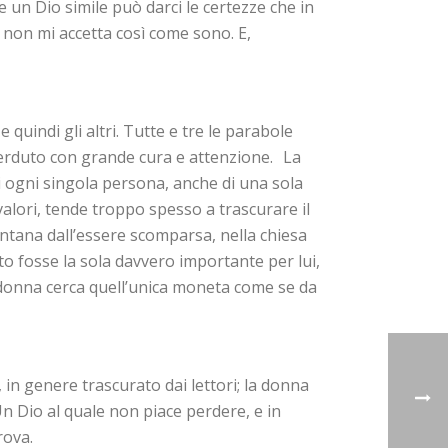
 un Dio simile può darci le certezze che in
 non mi accetta così come sono. E,
uindi gli altri. Tutte e tre le parabole
perduto con grande cura e attenzione. La
di ogni singola persona, anche di una sola
alori, tende troppo spesso a trascurare il
ontana dall’essere scomparsa, nella chiesa
to fosse la sola davvero importante per lui,
La donna cerca quell’unica moneta come se da
in genere trascurato dai lettori; la donna
Un Dio al quale non piace perdere, e in
rova.