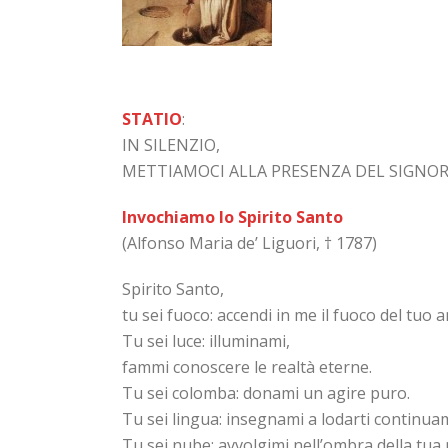
STATIO
:
IN SILENZIO,
METTIAMOCI ALLA PRESENZA DEL SIGNO
Invochiamo lo Spirito Santo
(Alfonso Maria de’ Liguori, † 1787)
Spirito Santo,
tu sei fuoco: accendi in me il fuoco del tuo 
Tu sei luce: illuminami,
fammi conoscere le realtà eterne.
Tu sei colomba: donami un agire puro.
Tu sei lingua: insegnami a lodarti continua
Tu sei nube: avvolgimi nell’ombra della tua