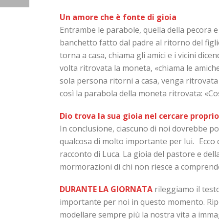
Un amore che è fonte di gioia
Entrambe le parabole, quella della pecora e
banchetto fatto dal padre al ritorno del figl
torna a casa, chiama gli amici e i vicini di
volta ritrovata la moneta, «chiama le amiche 
sola persona ritorni a casa, venga ritrovat
così la parabola della moneta ritrovata: «Così
Dio trova la sua gioia nel cercare propri
In conclusione, ciascuno di noi dovrebbe pot
qualcosa di molto importante per lui. Ecco ch
racconto di Luca. La gioia del pastore e del
mormorazioni di chi non riesce a comprende
DURANTE LA GIORNATA
rileggiamo il tes
importante per noi in questo momento. Ripe
modellare sempre più la nostra vita a immag