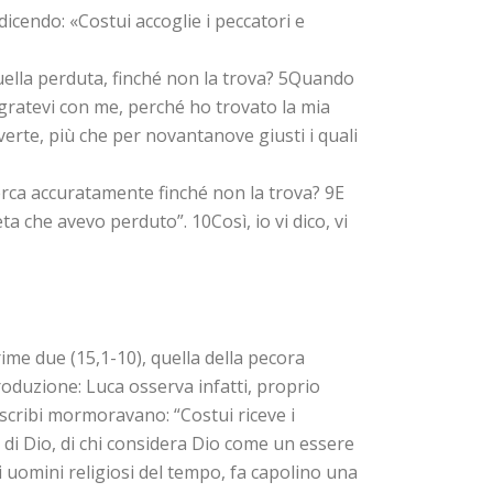
 dicendo: «Costui accoglie i peccatori e
quella perduta, finché non la trova? 5Quando
allegratevi con me, perché ho trovato la mia
nverte, più che per novantanove giusti i quali
rca accuratamente finché non la trova? 9E
a che avevo perduto”. 10Così, io vi dico, vi
prime due (15,1-10), quella della pecora
duzione: Luca osserva infatti, proprio
gli scribi mormoravano: “Costui riceve i
a di Dio, di chi considera Dio come un essere
li uomini religiosi del tempo, fa capolino una