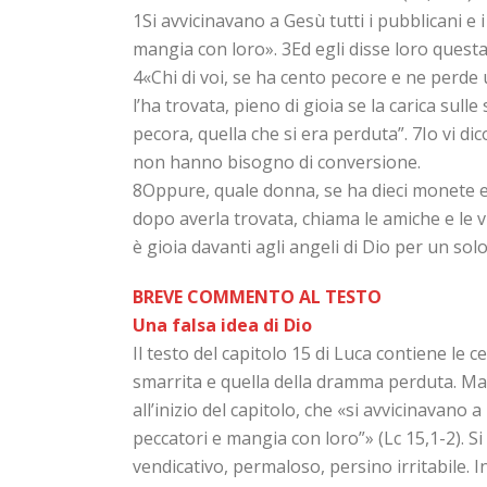
1Si avvicinavano a Gesù tutti i pubblicani e 
mangia con loro». 3Ed egli disse loro quest
4«Chi di voi, se ha cento pecore e ne perde 
l’ha trovata, pieno di gioia se la carica sulle
pecora, quella che si era perduta”. 7Io vi di
non hanno bisogno di conversione.
8Oppure, quale donna, se ha dieci monete e
dopo averla trovata, chiama le amiche e le vi
è gioia davanti agli angeli di Dio per un sol
BREVE COMMENTO AL TESTO
Una falsa idea di Dio
Il testo del capitolo 15 di Luca contiene le 
smarrita e quella della dramma perduta. Ma
all’inizio del capitolo, che «si avvicinavano a
peccatori e mangia con loro”» (Lc 15,1-2). S
vendicativo, permaloso, persino irritabile. I