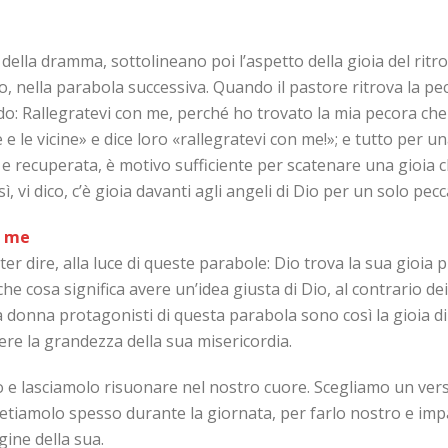
 della dramma, sottolineano poi l’aspetto della gioia del ri
io, nella parabola successiva. Quando il pastore ritrova la pe
cendo: Rallegratevi con me, perché ho trovato la mia pecora ch
e le vicine» e dice loro «rallegratevi con me!»; e tutto per u
a e recuperata, è motivo sufficiente per scatenare una gioia
, vi dico, c’è gioia davanti agli angeli di Dio per un solo pecc
o me
er dire, alla luce di queste parabole: Dio trova la sua gioia
e cosa significa avere un’idea giusta di Dio, al contrario dei
la donna protagonisti di questa parabola sono così la gioia d
re la grandezza della sua misericordia.
to e lasciamolo risuonare nel nostro cuore. Scegliamo un ve
tiamolo spesso durante la giornata, per farlo nostro e imp
ine della sua.