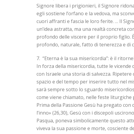
Signore libera i prigionieri, il Signore ridona 
egli sostiene l’orfano e la vedova, ma sconvol
cuori affranti e fascia le loro ferite. … Il S
un’idea astratta, ma una realtà concreta co
profondo delle viscere per il proprio figlio
profondo, naturale, fatto di tenerezza e di
7. “Eterna è la sua misericordia”: è il ritorn
In forza della misericordia, tutte le vicende
con Israele una storia di salvezza. Ripetere
spazio e del tempo per inserire tutto nel mi
sarà sempre sotto lo sguardo misericordioso 
come viene chiamato, nelle feste liturgiche 
Prima della Passione Gesù ha pregato con q
l’inno» (26,30), Gesù con i discepoli uscirono
Pasqua, poneva simbolicamente questo atto s
viveva la sua passione e morte, cosciente 