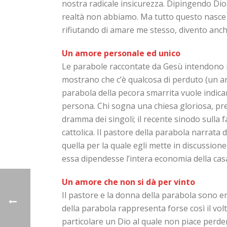
nostra radicale insicurezza. Dipingendo Dio 
realtà non abbiamo. Ma tutto questo nasce 
rifiutando di amare me stesso, divento anche 
Un amore personale ed unico
Le parabole raccontate da Gesù intendono ri
mostrano che c’è qualcosa di perduto (un an
parabola della pecora smarrita vuole indicar
persona. Chi sogna una chiesa gloriosa, pre
dramma dei singoli; il recente sinodo sulla 
cattolica. Il pastore della parabola narrata
quella per la quale egli mette in discussion
essa dipendesse l’intera economia della cas
Un amore che non si dà per vinto
Il pastore e la donna della parabola sono e
della parabola rappresenta forse così il vol
particolare un Dio al quale non piace perder