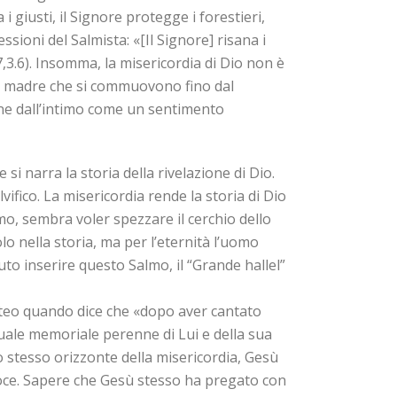
a i giusti, il Signore protegge i forestieri,
ssioni del Salmista: «[Il Signore] risana i
47,3.6). Insomma, la misericordia di Dio non è
una madre che si commuovono fino dal
iene dall’intimo come un sentimento
si narra la storia della rivelazione di Dio.
vifico. La misericordia rende la storia di Dio
mo, sembra voler spezzare il cerchio dello
o nella storia, ma per l’eternità l’uomo
to inserire questo Salmo, il “Grande hallel”
tteo quando dice che «dopo aver cantato
, quale memoriale perenne di Lui e della sua
 stesso orizzonte della misericordia, Gesù
roce. Sapere che Gesù stesso ha pregato con