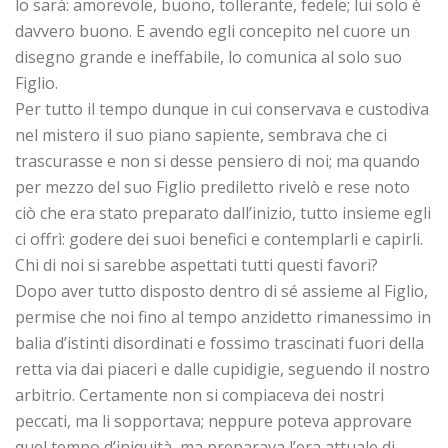
lo sarà: amorevole, buono, tollerante, fedele; lui solo è
davvero buono. E avendo egli concepito nel cuore un
disegno grande e ineffabile, lo comunica al solo suo
Figlio.
Per tutto il tempo dunque in cui conservava e custodiva
nel mistero il suo piano sapiente, sembrava che ci
trascurasse e non si desse pensiero di noi; ma quando
per mezzo del suo Figlio prediletto rivelò e rese noto
ciò che era stato preparato dall’inizio, tutto insieme egli
ci offrì: godere dei suoi benefici e contemplarli e capirli.
Chi di noi si sarebbe aspettati tutti questi favori?
Dopo aver tutto disposto dentro di sé assieme al Figlio,
permise che noi fino al tempo anzidetto rimanessimo in
balia d’istinti disordinati e fossimo trascinati fuori della
retta via dai piaceri e dalle cupidigie, seguendo il nostro
arbitrio. Certamente non si compiaceva dei nostri
peccati, ma li sopportava; neppure poteva approvare
quel tempo d’iniquità, ma preparava l’era attuale di