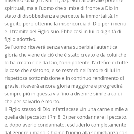
misericordia» (cfr. Rm 11, 32). Non allude alle potenze
spirituali, ma all’uomo che si mise di fronte a Dio in
stato di disobbedienza e perdette la immortalità. In
seguito però ottenne la misericordia di Dio per i meriti
e il tramite del Figlio suo. Ebbe così in lui la dignità di
figlio adottivo.
Se l’uomo riceverà senza vana superbia l’autentica
gloria che viene da ciò che è stato creato e da colui che
lo ha creato cioè da Dio, l’onnipotente, l’artefice di tutte
le cose che esistono, e se resterà nell’amore di lui in
rispettosa sottomissione e in continuo rendimento di
grazie, riceverà ancora gloria maggiore e progredirà
sempre più in questa via fino a divenire simile a colui
che per salvarlo è morto.
Il Figlio stesso di Dio infatti scese «in una carne simile a
quella del peccato» (Rm 8, 3) per condannare il peccato,
e, dopo averlo condannato, escluderlo completamente
dal genere umano. Chiamò l’uomo alla somiglianza con