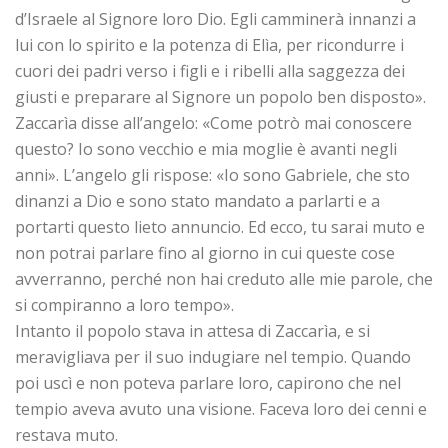
d’Israele al Signore loro Dio. Egli camminerà innanzi a
lui con lo spirito e la potenza di Elìa, per ricondurre i
cuori dei padri verso i figli e i ribelli alla saggezza dei
giusti e preparare al Signore un popolo ben disposto».
Zaccarìa disse all’angelo: «Come potrò mai conoscere
questo? Io sono vecchio e mia moglie è avanti negli
anni». L’angelo gli rispose: «Io sono Gabriele, che sto
dinanzi a Dio e sono stato mandato a parlarti e a
portarti questo lieto annuncio. Ed ecco, tu sarai muto e
non potrai parlare fino al giorno in cui queste cose
avverranno, perché non hai creduto alle mie parole, che
si compiranno a loro tempo».
Intanto il popolo stava in attesa di Zaccarìa, e si
meravigliava per il suo indugiare nel tempio. Quando
poi uscì e non poteva parlare loro, capirono che nel
tempio aveva avuto una visione. Faceva loro dei cenni e
restava muto.