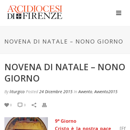
NOVENA DI NATALE – NONO GIORNO
NOVENA DI NATALE – NONO
GIORNO
By
liturgico
Posted
24 Dicembre 2015
In
Avvento
,
Avvento2015
0
0
9° Giorno
Cristo è la nostra pac
e
[Ef