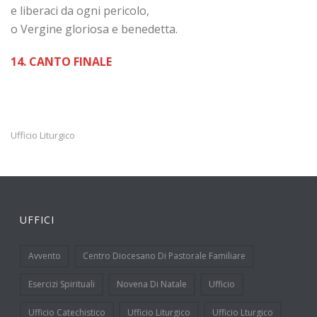
e liberaci da ogni pericolo,
o Vergine gloriosa e benedetta.
14. CANTO FINALE
Ufficio Liturgico
UFFICI
Avvento
Centro Diocesano Di Pastorale Familiare
Esercizi Spirituali
Novena Di Natale
Ufficio
Ufficio Catechistico
Ufficio Liturgico
Ufficio Lturgico