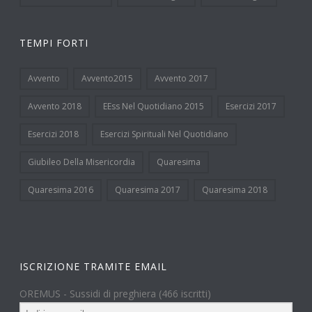
TEMPI FORTI
Avvento
Avvento2015
Avvento 2017
Avvento 2018
EEss Nel Quotidiano 2015
Esercizi 2017
Esercizi 2018
Esercizi Spirituali Nel Quotidiano
Giubileo Della Misericordia
Quaresima
Quaresima 2016
Quaresima 2017
Quaresima 2018
ISCRIZIONE TRAMITE EMAIL
OREMUS - Sussidi di preghiera (466 iscritti)