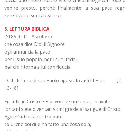
faccia pace nelle nostre vite e chiediamogli con fede di
venire presto, perché finalmente la sua pace regni
senza veli e senza ostacoli.
5. LETTURA BIBLICA
[Sl 85,9] T: Ascolterò
che cosa dice Dio, il Signore:
egli annuncia la pace
per il suo popolo, per i suoi fedeli,
per chi ritorna a lui con fiducia.
Dalla lettera di san Paolo apostolo agli Efesini [2,
13-18]
Fratelli, in Cristo Gesù, voi che un tempo eravate
lontani siete diventati vicini grazie al sangue di Cristo.
Egli infatti è la nostra pace,
colui che dei due ha fatto una cosa sola,