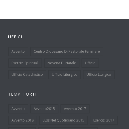
UFFICI
Avvento
Centro Diocesano Di Pastorale Familiare
Esercizi Spirituali
Novena Di Natale
Ufficio
Ufficio Catechistico
Ufficio Liturgico
Ufficio Lturgico
TEMPI FORTI
Avvento
Avvento2015
Avvento 2017
Avvento 2018
EEss Nel Quotidiano 2015
Esercizi 2017