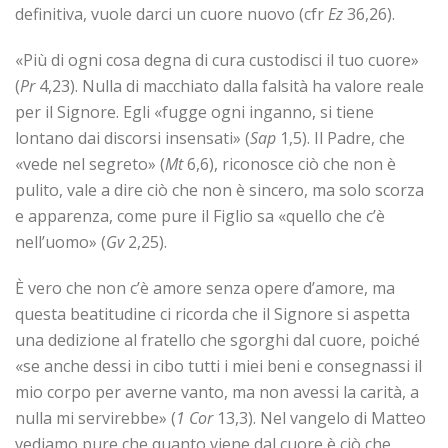
definitiva, vuole darci un cuore nuovo (cfr
Ez
36,26).
«Più di ogni cosa degna di cura custodisci il tuo cuore»
(
Pr
4,23). Nulla di macchiato dalla falsità ha valore reale
per il Signore. Egli «fugge ogni inganno, si tiene
lontano dai discorsi insensati» (
Sap
1,5). Il Padre, che
«vede nel segreto» (
Mt
6,6), riconosce ciò che non è
pulito, vale a dire ciò che non è sincero, ma solo scorza
e apparenza, come pure il Figlio sa «quello che c’è
nell’uomo» (
Gv
2,25).
È vero che non c’è amore senza opere d’amore, ma
questa beatitudine ci ricorda che il Signore si aspetta
una dedizione al fratello che sgorghi dal cuore, poiché
«se anche dessi in cibo tutti i miei beni e consegnassi il
mio corpo per averne vanto, ma non avessi la carità, a
nulla mi servirebbe» (
1 Cor
13,3). Nel vangelo di Matteo
vediamo pure che quanto viene dal cuore è ciò che