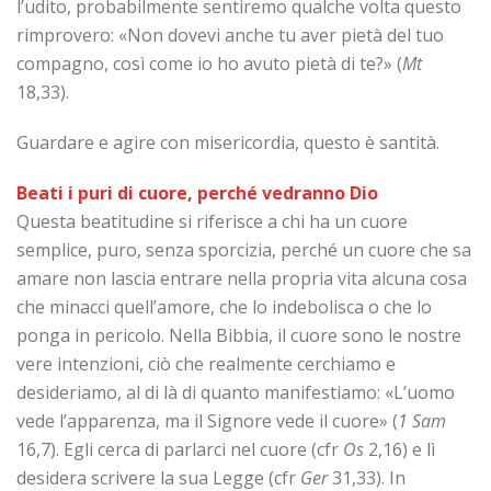
l’udito, probabilmente sentiremo qualche volta questo
rimprovero: «Non dovevi anche tu aver pietà del tuo
compagno, così come io ho avuto pietà di te?» (
Mt
18,33).
Guardare e agire con misericordia, questo è santità.
Beati i puri di cuore, perché vedranno Dio
Questa beatitudine si riferisce a chi ha un cuore
semplice, puro, senza sporcizia, perché un cuore che sa
amare non lascia entrare nella propria vita alcuna cosa
che minacci quell’amore, che lo indebolisca o che lo
ponga in pericolo. Nella Bibbia, il cuore sono le nostre
vere intenzioni, ciò che realmente cerchiamo e
desideriamo, al di là di quanto manifestiamo: «L’uomo
vede l’apparenza, ma il Signore vede il cuore» (
1 Sam
16,7). Egli cerca di parlarci nel cuore (cfr
Os
2,16) e lì
desidera scrivere la sua Legge (cfr
Ger
31,33). In