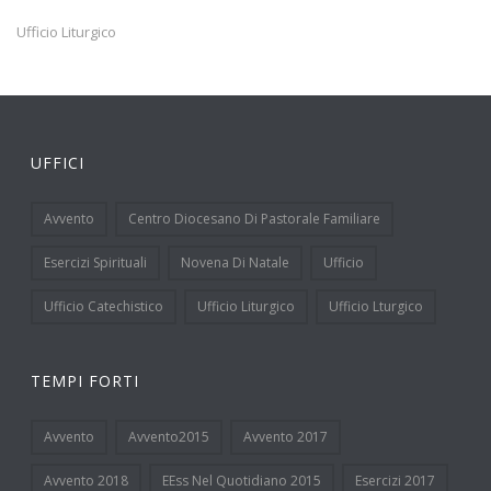
Ufficio Liturgico
UFFICI
Avvento
Centro Diocesano Di Pastorale Familiare
Esercizi Spirituali
Novena Di Natale
Ufficio
Ufficio Catechistico
Ufficio Liturgico
Ufficio Lturgico
TEMPI FORTI
Avvento
Avvento2015
Avvento 2017
Avvento 2018
EEss Nel Quotidiano 2015
Esercizi 2017