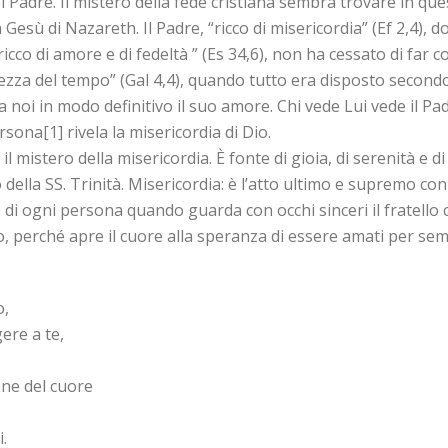
del Padre. Il mistero della fede cristiana sembra trovare in que
in Gesù di Nazareth. Il Padre, “ricco di misericordia” (Ef 2,4)
 ricco di amore e di fedeltà ” (Es 34,6), non ha cessato di far
enezza del tempo” (Gal 4,4), quando tutto era disposto second
a noi in modo definitivo il suo amore. Chi vede Lui vede il Pa
rsona[1] rivela la misericordia di Dio.
mistero della misericordia. È fonte di gioia, di serenità e di
o della SS. Trinità. Misericordia: è l’atto ultimo e supremo con
di ogni persona quando guarda con occhi sinceri il fratello 
mo, perché apre il cuore alla speranza di essere amati per se
o,
gere a te,
one del cuore
i.