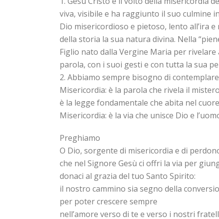
1. Gesù Cristo è il volto della misericordia 
viva, visibile e ha raggiunto il suo culmine 
Dio misericordioso e pietoso, lento all’ira e
della storia la sua natura divina. Nella “pi
Figlio nato dalla Vergine Maria per rivelare 
parola, con i suoi gesti e con tutta la sua pe
2. Abbiamo sempre bisogno di contemplare il 
Misericordia: è la parola che rivela il mister
è la legge fondamentale che abita nel cuore 
Misericordia: è la via che unisce Dio e l’uo
Preghiamo
O Dio, sorgente di misericordia e di perdon
che nel Signore Gesù ci offri la via per giun
donaci al grazia del tuo Santo Spirito:
il nostro cammino sia segno della conversi
per poter crescere sempre
nell’amore verso di te e verso i nostri fratell