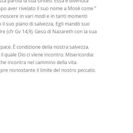
sta parola la sua sintesi. Essa è divenuta
, dopo aver rivelato il suo nome a Mosè come ”
 conoscere in vari modi e in tanti momenti
o il suo piano di salvezza, Egli mandò suo
dre (cfr Gv 14,9). Gesù di Nazareth con la sua
 pace. È condizione della nostra salvezza.
 il quale Dio ci viene incontro. Misericordia:
che incontra nel cammino della vita.
mpre nonostante il limite del nostro peccato.