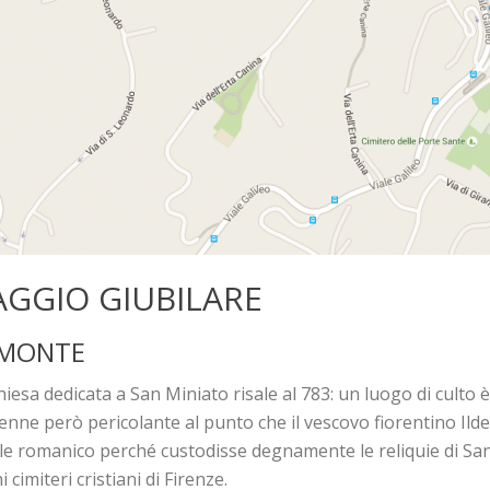
AGGIO GIUBILARE
L MONTE
sa dedicata a San Miniato risale al 783: un luogo di culto è inf
nne però pericolante al punto che il vescovo fiorentino Ildeb
tile romanico perché custodisse degnamente le reliquie di San
cimiteri cristiani di Firenze.