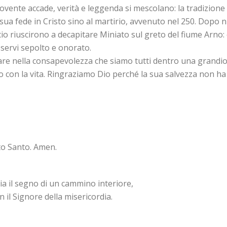
ovente accade, verità e leggenda si mescolano: la tradizione 
ua fede in Cristo sino al martirio, avvenuto nel 250. Dopo nu
cio riuscirono a decapitare Miniato sul greto del fiume Arno: eg
sservi sepolto e onorato.
 nella consapevolezza che siamo tutti dentro una grandiosa 
on la vita. Ringraziamo Dio perché la sua salvezza non ha con
ito Santo. Amen.
ia il segno di un cammino interiore,
 il Signore della misericordia.