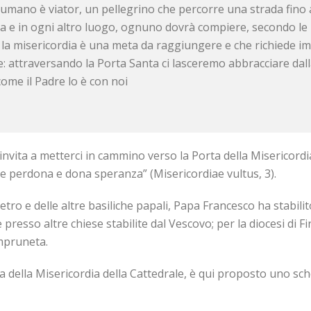
e umano è viator, un pellegrino che percorre una strada fin
 e in ogni altro luogo, ognuno dovrà compiere, secondo le 
la misericordia è una meta da raggiungere e che richiede impe
ne: attraversando la Porta Santa ci lasceremo abbracciare dal
come il Padre lo è con noi
 invita a metterci in cammino verso la Porta della Misericord
e perdona e dona speranza” (Misericordiae vultus, 3).
Pietro e delle altre basiliche papali, Papa Francesco ha stabil
 presso altre chiese stabilite dal Vescovo; per la diocesi di F
Impruneta.
 della Misericordia della Cattedrale, è qui proposto uno sc