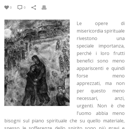
0
0
Le opere di
misericordia spirituale
rivestono una
speciale importanza,
perché i loro frutti
benefici sono meno
appariscenti e quindi
forse meno
apprezzati, ma non
per questo meno
necessari, anzi,
urgenti. Non è che
l’uomo abbia meno
bisogni sul piano spirituale che su quello materiale,
spesso le sofferenze dello spirito sono più gravi e