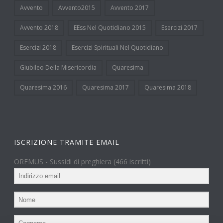
Avvento
Avvento2015
Avvento 2017
Avvento 2018
EEss Nel Quotidiano 2015
Esercizi 2017
Esercizi 2018
Esercizi Spirituali Nel Quotidiano
Giubileo Della Misericordia
Quaresima
Quaresima 2016
Quaresima 2017
Quaresima 2018
ISCRIZIONE TRAMITE EMAIL
OREMUS - Sussidi di preghiera (466 iscritti)