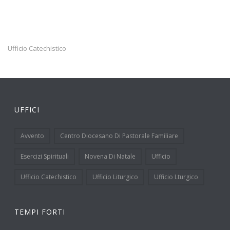
Ufficio Catechistico
UFFICI
Avvento
Centro Diocesano Di Pastorale Familiare
Esercizi Spirituali
Novena Di Natale
Ufficio
Ufficio Catechistico
Ufficio Liturgico
Ufficio Lturgico
TEMPI FORTI