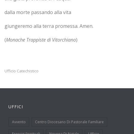
dalla morte passando alla vita
giungeremo alla terra promessa. Amen.
(
Monache Trappiste di Vitorchiano
)
Ufficio Catechistico
UFFICI
Avvento
Centro Diocesano Di Pastorale Familiare
Esercizi Spirituali
Novena Di Natale
Ufficio